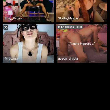
Ella__Kross
Stella_Mystic
En show à ticket
“
fingers in pussy x
”
Miacarry
queen_diabla