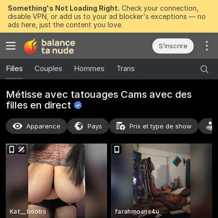
Something's Not Loading Right.
Check your connection,
disable VPN, or add us to your ad blocker's exceptions — no
ads here, just the content you love.
S’inscrire
Filles
Couples
Hommes
Trans
Métisse avec tatouages Cams avec des
filles en
direct
Apparence
Pays
Prix et type de show
Kat__boobs
farahmoans4u