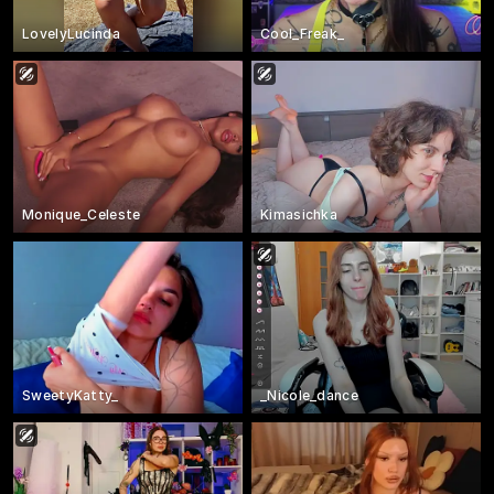
LovelyLucinda
Cool_Freak_
Monique_Celeste
Kimasichka
SweetyKatty_
_Nicole_dance