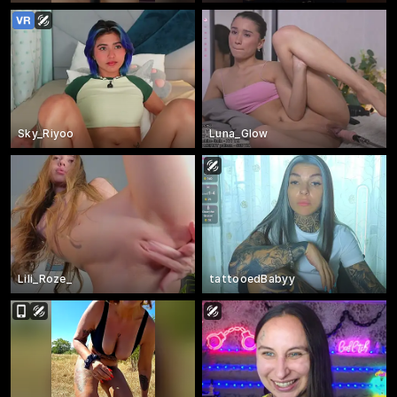
Sky_Riyoo
Luna_Glow
Lili_Roze_
tattooedBabyy